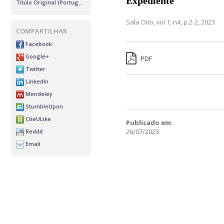
Expediente
Título Original (Português)
Sala Oito,
vol.1, n4,
p.2-2, 2023
COMPARTILHAR
Facebook
Google+
PDF
Twitter
LinkedIn
Mendeley
StumbleUpon
CiteULike
Publicado em:
26/07/2023
Reddit
Email