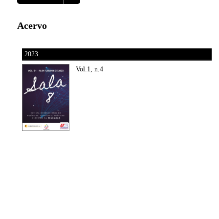
Acervo
2023
Vol.1, n.4